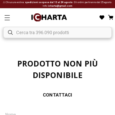
⚠ Chiusura estiva:
spedizioni sospese dal 13 al 24 agosto
. Gli ordini partiranno dal 25 agosto.
Info:
icharta@gmail.com
PRODOTTO NON PIÙ
DISPONIBILE
CONTATTACI
Nome