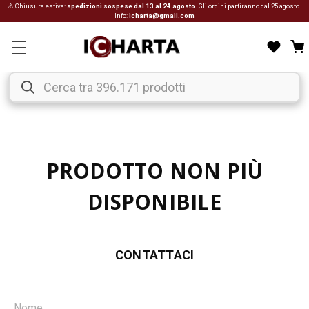
⚠ Chiusura estiva:
spedizioni sospese dal 13 al 24 agosto
. Gli ordini partiranno dal 25 agosto.
Info:
icharta@gmail.com
PRODOTTO NON PIÙ
DISPONIBILE
CONTATTACI
Nome