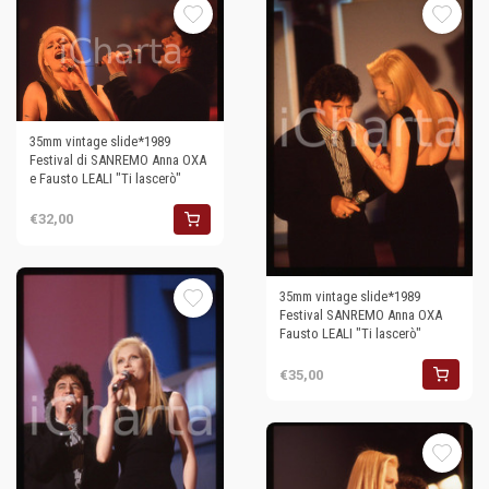
35mm vintage slide*1989
Festival di SANREMO Anna OXA
e Fausto LEALI "Ti lascerò"
€32,00
35mm vintage slide*1989
Festival SANREMO Anna OXA
Fausto LEALI "Ti lascerò"
€35,00