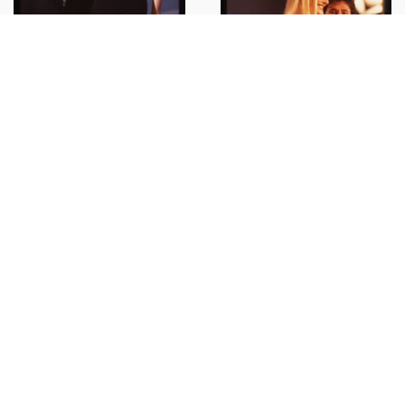
35mm vintage slide*1989
Festival SANREMO Anna OXA
Fausto LEALI "Ti lascerò" (2)
€33,00
35mm vintage slide* 1989
SANREMO Anna OXA e Fausto
LEALI vincono il Festival
€34,00
35mm vintage slide* 1989
Festival SANREMO Anna OXA
Fausto LEALI Rosita
CELENTANO
€35,00