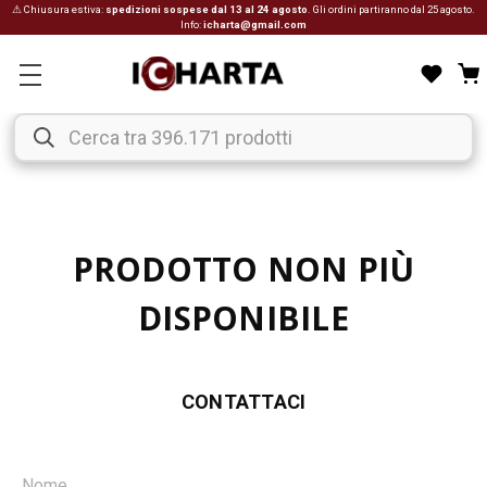
⚠ Chiusura estiva:
spedizioni sospese dal 13 al 24 agosto
. Gli ordini partiranno dal 25 agosto.
Info:
icharta@gmail.com
PRODOTTO NON PIÙ
DISPONIBILE
CONTATTACI
Nome