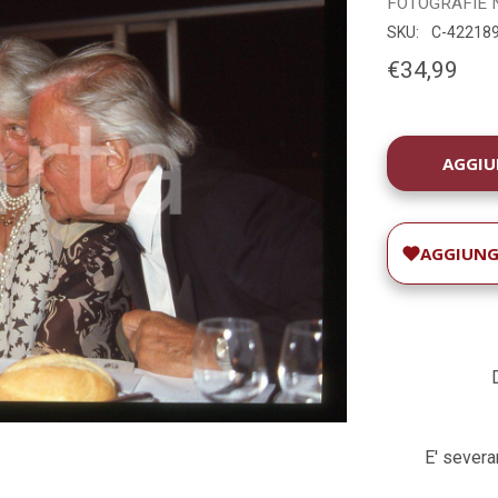
FOTOGRAFIE
SKU:
C-42218
€34,99
DISPONIBILIT
ATTUALE:
AGGIUNGI
E' severam