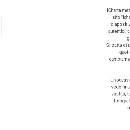
ICharta met
sito "ic
diapositiv
autentici, 
g
Si tratta di 
quoti
cambiament
Un'occasi
vede fina
vastità, 
fotograf
i