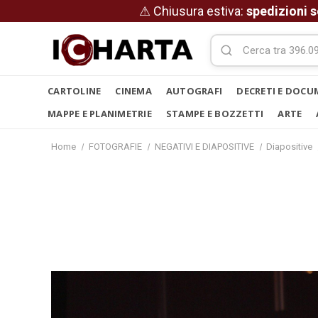
⚠ Chiusura estiva:
spedizioni s
CARTOLINE
CINEMA
AUTOGRAFI
DECRETI E DOCU
MAPPE E PLANIMETRIE
STAMPE E BOZZETTI
ARTE
Home
FOTOGRAFIE
NEGATIVI E DIAPOSITIVE
Diapositive