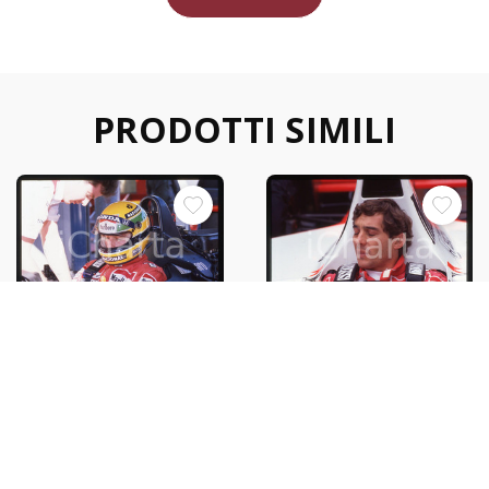
PRODOTTI SIMILI
35mm vintage slide* 1989
35mm vintage slide* 1989
Ayrton SENNA ritratto su
Ayrton SENNA ritratto su
MCLAREN MP4/5 (5)
MCLAREN MP4/5 (13)
€44,00
€43,00