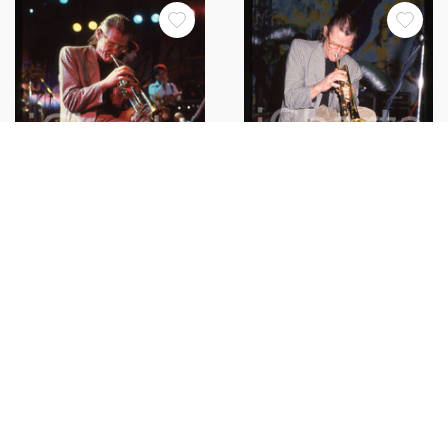
35mm vintage slide* 1988
35mm vintage slide* 1988
ROMA (?) Chet BAKER ritratto
ROMA (?) Chet BAKER ritratto
durante un concerto (6)
durante un concerto (18)
€32,99
€34,99