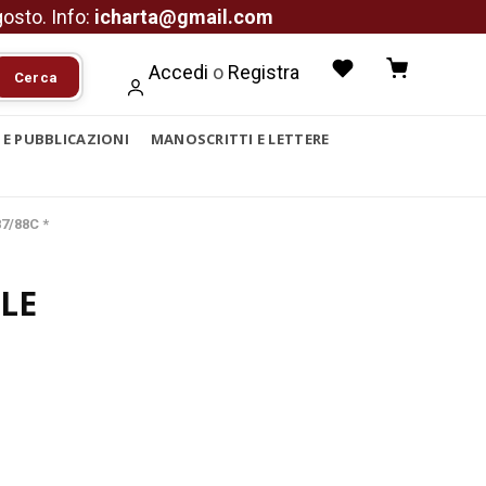
agosto. Info:
icharta@gmail.com
Accedi
o
Registra
Cerca
I E PUBBLICAZIONI
MANOSCRITTI E LETTERE
7/88C *
LE