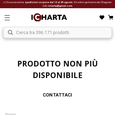
⚠ Chiusura estiva:
spedizioni sospese dal 13 al 24 agosto
. Gli ordini partiranno dal 25 agosto.
Info:
icharta@gmail.com
PRODOTTO NON PIÙ
DISPONIBILE
CONTATTACI
Nome