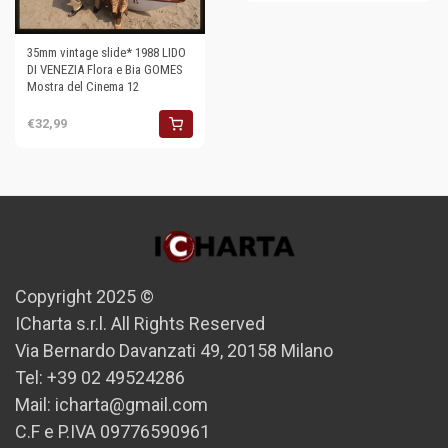
35mm vintage slide* 1988 LIDO
DI VENEZIA Flora e Bia GOMES
Mostra del Cinema 12
€32,99
Copyright 2025 ©
ICharta s.r.l. All Rights Reserved
Via Bernardo Davanzati 49, 20158 Milano
Tel: +39 02 49524286
Mail: icharta@gmail.com
C.F e P.IVA 09776590961