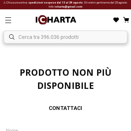
⚠ Chiusura estiva:
spedizioni sospese dal 13 al 24 agosto
. Gli ordini partiranno dal 25 agosto.
Info:
icharta@gmail.com
PRODOTTO NON PIÙ
DISPONIBILE
CONTATTACI
Nome