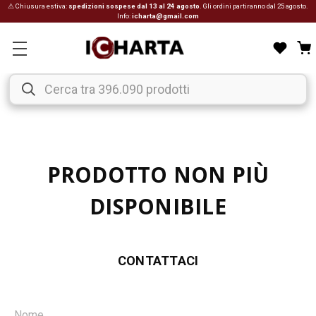
⚠ Chiusura estiva:
spedizioni sospese dal 13 al 24 agosto
. Gli ordini partiranno dal 25 agosto.
Info:
icharta@gmail.com
PRODOTTO NON PIÙ
DISPONIBILE
CONTATTACI
Nome