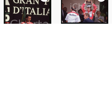
35mm vintage slide* 1992
MONTECARLO Ayrton SENNA
vince Gran Premio di MONACO
€60,00
35mm vintage slide* 1992
MONZA Ayrton SENNA vince il
Gran Premio d'Italia
€70,00