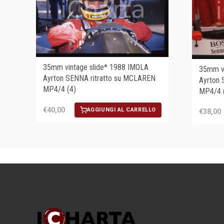
35mm vintage slide* 1988 IMOLA
35mm vi
Ayrton SENNA ritratto su MCLAREN
Ayrton 
MP4/4 (4)
MP4/4 
€40,00
AGGIUNGI AL CARRELLO
€38,00