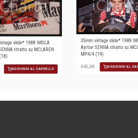
35mm vintage slide* 1988 I
ntage slide* 1988 IMOLA
Ayrton SENNA ritratto su M
SENNA ritratto su MCLAREN
MP4/4 (19)
(18)
€45,00
AGGIUNGI AL CA
AGGIUNGI AL CARRELLO