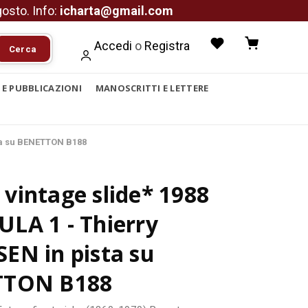
agosto. Info:
icharta@gmail.com
Accedi
o
Registra
Cerca
I E PUBBLICAZIONI
MANOSCRITTI E LETTERE
ta su BENETTON B188
vintage slide* 1988
LA 1 - Thierry
EN in pista su
TTON B188