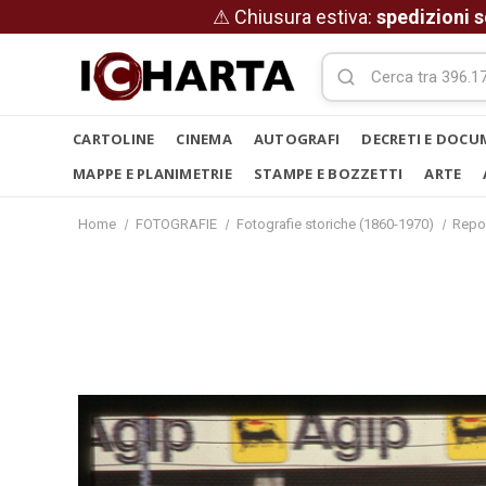
⚠ Chiusura estiva:
spedizioni s
CARTOLINE
CINEMA
AUTOGRAFI
DECRETI E DOCU
MAPPE E PLANIMETRIE
STAMPE E BOZZETTI
ARTE
Home
FOTOGRAFIE
Fotografie storiche (1860-1970)
Repo