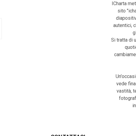
ICharta met
sito "ic
diapositiv
autentici, 
g
Si tratta di 
quoti
cambiament
Un'occasi
vede fina
vastità, 
fotograf
i