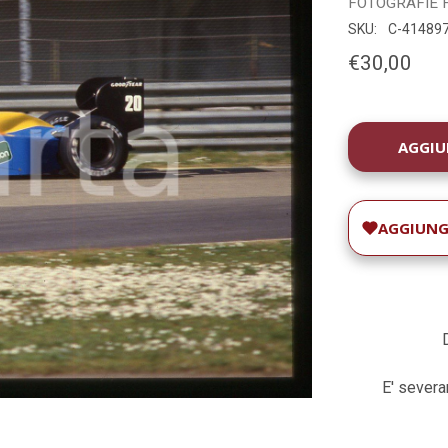
FOTOGRAFIE
SKU:
C-41489
€30,00
DISPONIBILIT
ATTUALE:
AGGIUNGI
E' severam