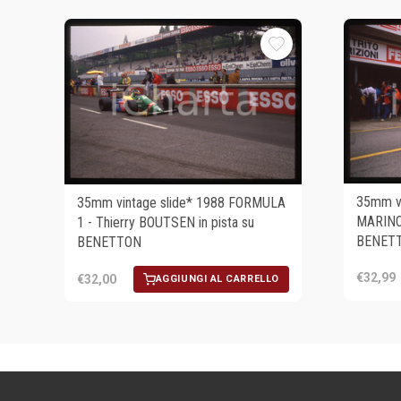
35mm vi
35mm vintage slide* 1988 FORMULA
MARINO
1 - Thierry BOUTSEN in pista su
BENETT
BENETTON
€32,99
€32,00
AGGIUNGI AL CARRELLO