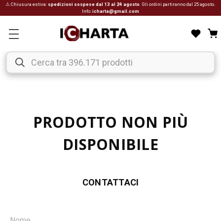
⚠ Chiusura estiva:
spedizioni sospese dal 13 al 24 agosto
. Gli ordini partiranno dal 25 agosto.
Info:
icharta@gmail.com
PRODOTTO NON PIÙ
DISPONIBILE
CONTATTACI
Nome