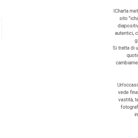
ICharta met
sito "ic
diapositiv
autentici, 
g
Si tratta di 
quoti
cambiament
Un'occasi
vede fina
vastità, 
fotograf
i