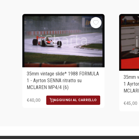
35mm vintage slide* 1988 FORMULA
35mm v
1 - Ayrton SENNA ritratto su
1 Ayrto
MCLAREN MP4/4 (6)
MCLARE
€40,00
AGGIUNGI AL CARRELLO
€45,00