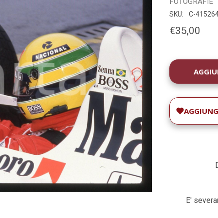
FOTOGRAFIE
SKU:
C-41526
€35,00
DISPONIBILIT
ATTUALE:
AGGIUNGI
E' severam