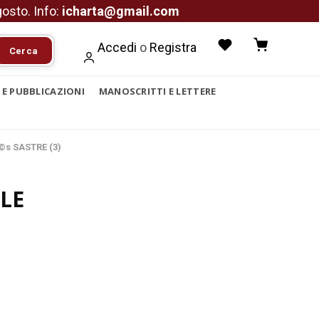
agosto. Info:
icharta@gmail.com
Accedi
o
Registra
Cerca
I E PUBBLICAZIONI
MANOSCRITTI E LETTERE
©s SASTRE (3)
LE