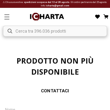
⚠ Chiusura estiva:
spedizioni sospese dal 13 al 24 agosto
. Gli ordini partiranno dal 25 agosto.
Info:
icharta@gmail.com
PRODOTTO NON PIÙ
DISPONIBILE
CONTATTACI
Nome