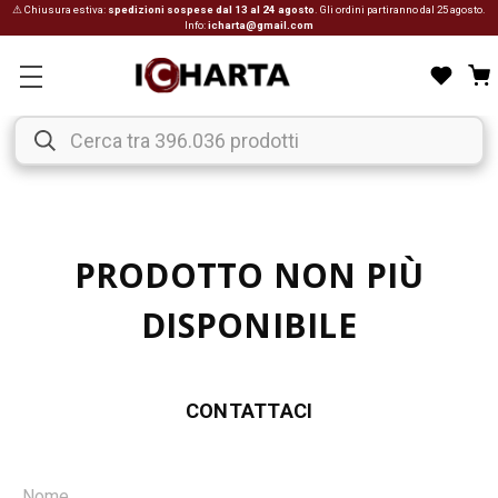
⚠ Chiusura estiva:
spedizioni sospese dal 13 al 24 agosto
. Gli ordini partiranno dal 25 agosto.
Info:
icharta@gmail.com
PRODOTTO NON PIÙ
DISPONIBILE
CONTATTACI
Nome