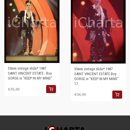
35mm vintage slide* 1987
35mm vintage slide* 1987
SAINT VINCENT ESTATE - Boy
SAINT VINCENT ESTATE Boy
GORGE in "KEEP IN MY MIND"
GORGE in "KEEP IN MY MIND"
17
€35,00
€34,00