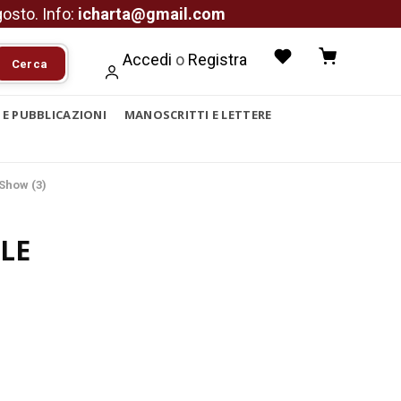
agosto. Info:
icharta@gmail.com
Accedi
o
Registra
Cerca
I E PUBBLICAZIONI
MANOSCRITTI E LETTERE
Show (3)
LE