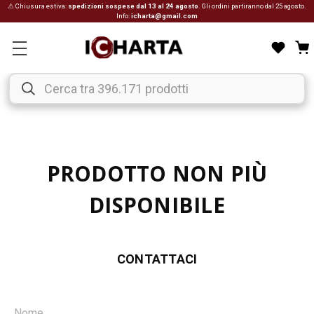
⚠ Chiusura estiva:
spedizioni sospese dal 13 al 24 agosto
. Gli ordini partiranno dal 25 agosto.
Info:
icharta@gmail.com
PRODOTTO NON PIÙ
DISPONIBILE
CONTATTACI
Nome