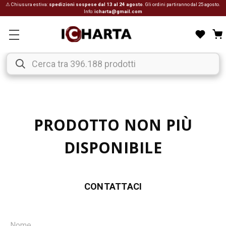
⚠ Chiusura estiva:
spedizioni sospese dal 13 al 24 agosto
. Gli ordini partiranno dal 25 agosto.
Info:
icharta@gmail.com
PRODOTTO NON PIÙ
DISPONIBILE
CONTATTACI
Nome