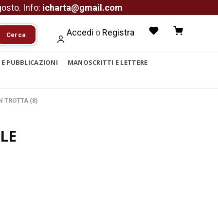
agosto. Info:
icharta@gmail.com
Accedi
o
Registra
Cerca
I E PUBBLICAZIONI
MANOSCRITTI E LETTERE
N TROTTA (8)
LE