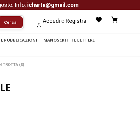
agosto. Info:
icharta@gmail.com
Accedi
o
Registra
Cerca
I E PUBBLICAZIONI
MANOSCRITTI E LETTERE
N TROTTA (3)
LE