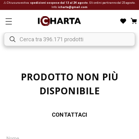
⚠ Chiusura estiva:
spedizioni sospese dal 13 al 24 agosto
. Gli ordini partiranno dal 25 agosto.
Info:
icharta@gmail.com
PRODOTTO NON PIÙ
DISPONIBILE
CONTATTACI
Nome