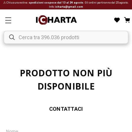
⚠ Chiusura estiva:
spedizioni sospese dal 13 al 24 agosto
. Gli ordini partiranno dal 25 agosto.
Info:
icharta@gmail.com
PRODOTTO NON PIÙ
DISPONIBILE
CONTATTACI
Nome