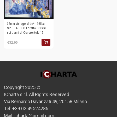
35mm vintage slide* 1985ca
SPETTACOLO Loretta GOGGI
nei panni di Cenerentola 15
€32,00
Copyright 2025 ©
ICharta s.r.l. All Rights Reserved
Via Bernardo Davanzati 49, 20158 Milano
Tel: +39 02 49524286
Mail: icharta@gmail.com