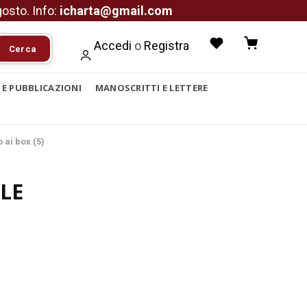
agosto. Info:
icharta@gmail.com
Accedi
o
Registra
Cerca
I E PUBBLICAZIONI
MANOSCRITTI E LETTERE
ai box (5)
LE