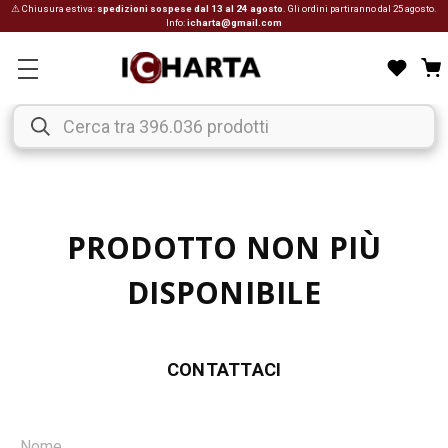
⚠ Chiusura estiva:
spedizioni sospese dal 13 al 24 agosto
. Gli ordini partiranno dal 25 agosto.
Info:
icharta@gmail.com
PRODOTTO NON PIÙ
DISPONIBILE
CONTATTACI
Nome