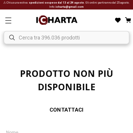
⚠ Chiusura estiva:
spedizioni sospese dal 13 al 24 agosto
. Gli ordini partiranno dal 25 agosto.
Info:
icharta@gmail.com
PRODOTTO NON PIÙ
DISPONIBILE
CONTATTACI
Nome