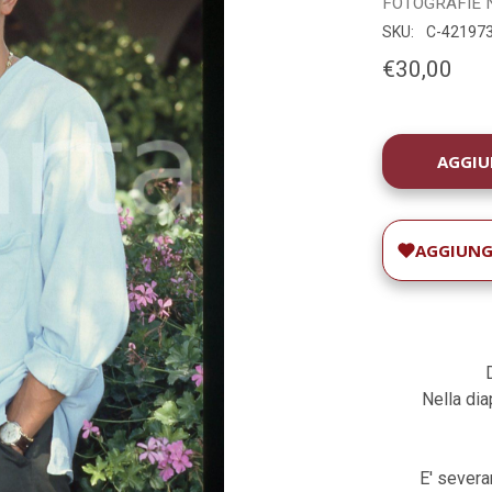
FOTOGRAFIE
SKU:
C-42197
€30,00
DISPONIBILIT
ATTUALE:
AGGIUNGI
Nella di
E' severam