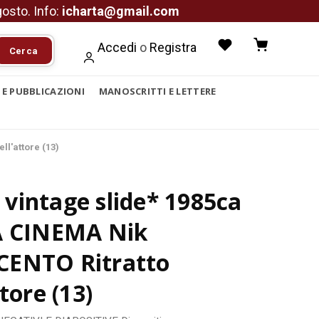
agosto. Info:
icharta@gmail.com
Accedi
o
Registra
Cerca
I E PUBBLICAZIONI
MANOSCRITTI E LETTERE
l'attore (13)
vintage slide* 1985ca
A CINEMA Nik
ENTO Ritratto
ttore (13)