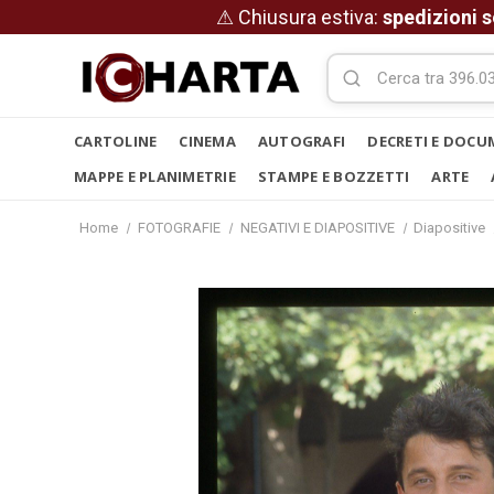
⚠ Chiusura estiva:
spedizioni s
CARTOLINE
CINEMA
AUTOGRAFI
DECRETI E DOCU
MAPPE E PLANIMETRIE
STAMPE E BOZZETTI
ARTE
Home
FOTOGRAFIE
NEGATIVI E DIAPOSITIVE
Diapositive