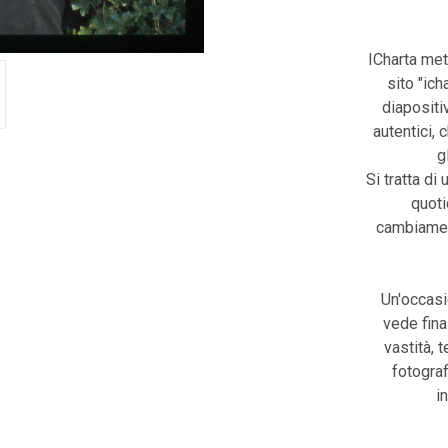
ICharta met
sito "ic
diapositiv
autentici, 
g
Si tratta di 
quoti
cambiament
Un'occasi
vede fina
vastità, 
fotograf
i