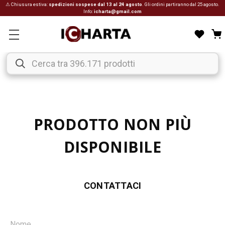
⚠ Chiusura estiva:
spedizioni sospese dal 13 al 24 agosto
. Gli ordini partiranno dal 25 agosto.
Info:
icharta@gmail.com
PRODOTTO NON PIÙ
DISPONIBILE
CONTATTACI
Nome