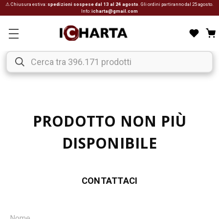
⚠ Chiusura estiva:
spedizioni sospese dal 13 al 24 agosto
. Gli ordini partiranno dal 25 agosto.
Info:
icharta@gmail.com
PRODOTTO NON PIÙ
DISPONIBILE
CONTATTACI
Nome