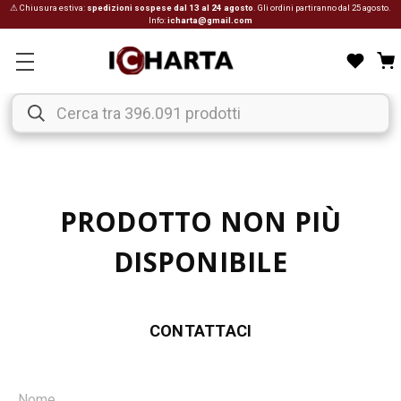
⚠ Chiusura estiva:
spedizioni sospese dal 13 al 24 agosto
. Gli ordini partiranno dal 25 agosto.
Info:
icharta@gmail.com
PRODOTTO NON PIÙ
DISPONIBILE
CONTATTACI
Nome