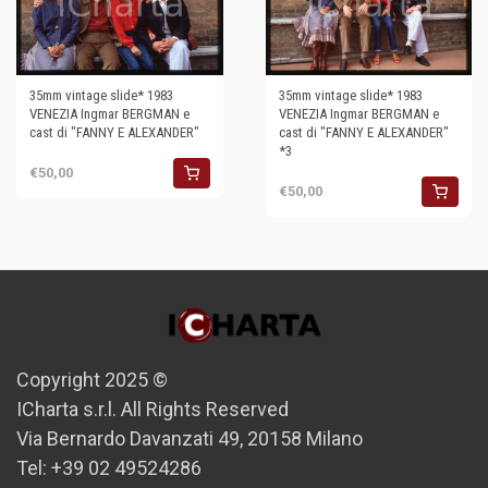
35mm vintage slide* 1983
35mm vintage slide* 1983
VENEZIA Ingmar BERGMAN e
VENEZIA Ingmar BERGMAN e
cast di "FANNY E ALEXANDER"
cast di "FANNY E ALEXANDER"
*3
€50,00
€50,00
Copyright 2025 ©
ICharta s.r.l. All Rights Reserved
Via Bernardo Davanzati 49, 20158 Milano
Tel: +39 02 49524286