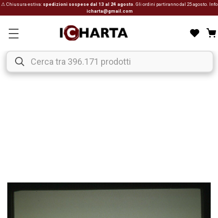
⚠ Chiusura estiva:
spedizioni sospese dal 13 al 24 agosto
. Gli ordini partiranno dal 25 agosto. Info
icharta@gmail.com