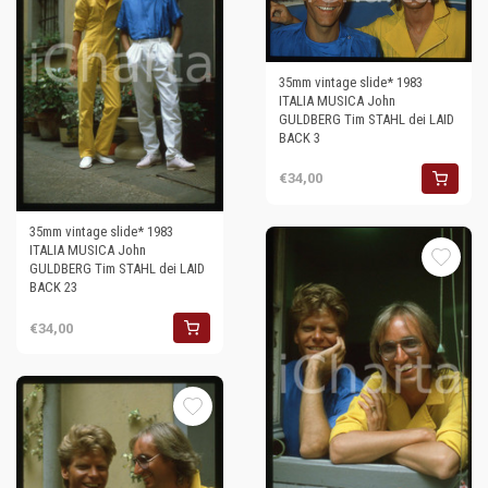
35mm vintage slide* 1983
ITALIA MUSICA John
GULDBERG Tim STAHL dei LAID
BACK 3
€34,00
35mm vintage slide* 1983
ITALIA MUSICA John
GULDBERG Tim STAHL dei LAID
BACK 23
€34,00