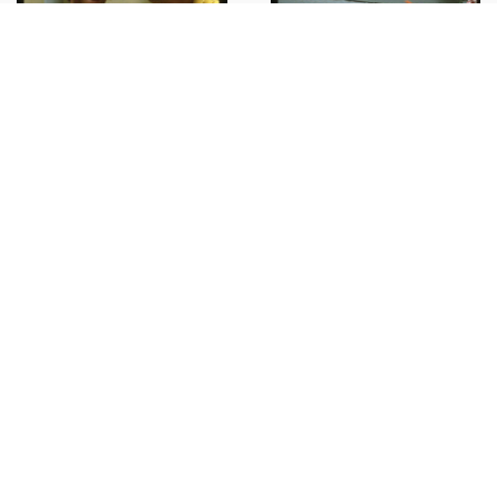
35mm vintage slide* 1983
ITALIA MUSICA John
GULDBERG Tim STAHL dei LAID
BACK 7
€33,00
35mm vintage slide* 1983
ITALIA MUSICA John
GULDBERG Tim STAHL dei LAID
BACK 13
€33,00
35mm vintage slide* 1983
ITALIA MUSICA John
GULDBERG Tim STAHL dei LAID
BACK 12
€30,00