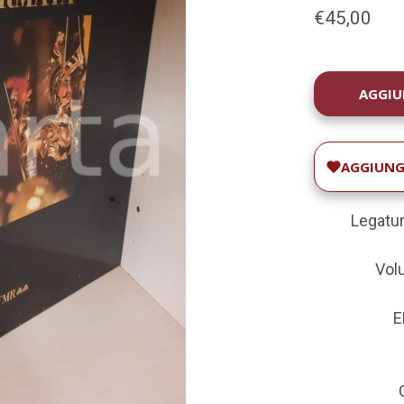
€45,00
DISPONIBILIT
ATTUALE:
AGGIUNGI
Legatur
Volu
E