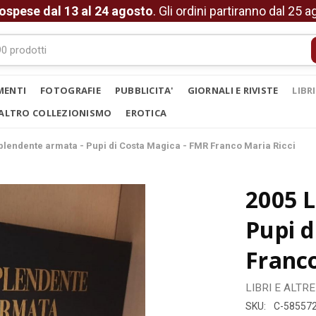
ospese dal 13 al 24 agosto
. Gli ordini partiranno dal 25 
MENTI
FOTOGRAFIE
PUBBLICITA'
GIORNALI E RIVISTE
LIBR
ALTRO COLLEZIONISMO
EROTICA
splendente armata - Pupi di Costa Magica - FMR Franco Maria Ricci
2005 L
Pupi d
Franco
LIBRI E ALTR
SKU:
C-58557