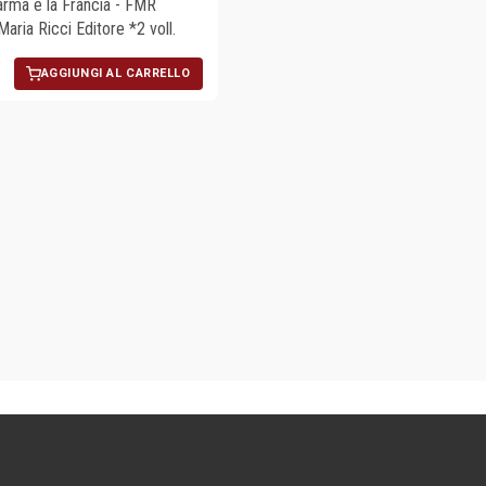
rma e la Francia - FMR
aria Ricci Editore *2 voll.
AGGIUNGI AL CARRELLO