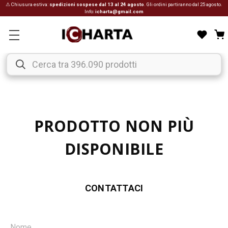
⚠ Chiusura estiva:
spedizioni sospese dal 13 al 24 agosto
. Gli ordini partiranno dal 25 agosto.
Info:
icharta@gmail.com
PRODOTTO NON PIÙ
DISPONIBILE
CONTATTACI
Nome