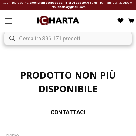
⚠ Chiusura estiva:
spedizioni sospese dal 13 al 24 agosto
. Gli ordini partiranno dal 25 agosto.
Info:
icharta@gmail.com
PRODOTTO NON PIÙ
DISPONIBILE
CONTATTACI
Nome