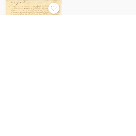
1844 MILANO Lettera Francesco
TRIACA - Affitto di casa S.
SILVESTRO Autografo
€24,00