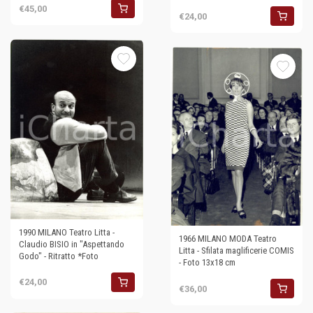
€45,00
€24,00
1990 MILANO Teatro Litta -
1966 MILANO MODA Teatro
Claudio BISIO in "Aspettando
Litta - Sfilata maglificerie COMIS
Godo" - Ritratto *Foto
- Foto 13x18 cm
€24,00
€36,00