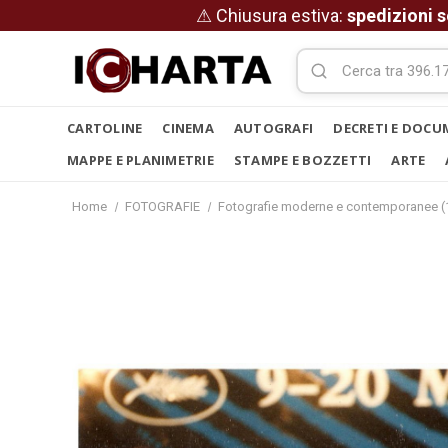
⚠ Chiusura estiva:
spedizioni s
CARTOLINE
CINEMA
AUTOGRAFI
DECRETI E DOCU
MAPPE E PLANIMETRIE
STAMPE E BOZZETTI
ARTE
Home
FOTOGRAFIE
Fotografie moderne e contemporanee (