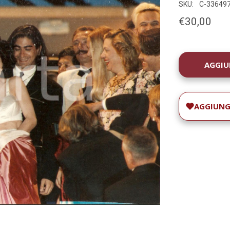
SKU:
C-33649
€30,00
DISPONIBILIT
ATTUALE:
AGGIUNGI