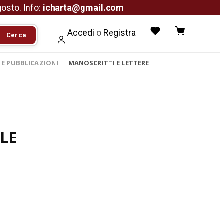
agosto. Info:
icharta@gmail.com
Accedi
o
Registra
Cerca
I E PUBBLICAZIONI
MANOSCRITTI E LETTERE
LE