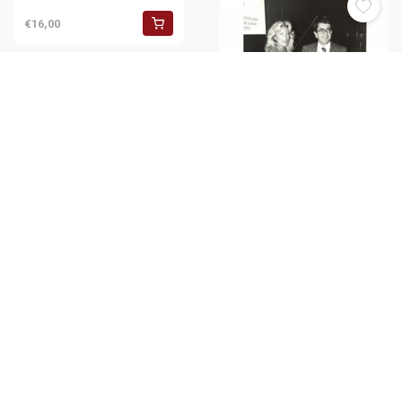
€16,00
1990 ca MILANO -
CENTROMARCA Rita DALLA
CHIESA con Vittorio MERLONI
*Foto 20x25
€16,00