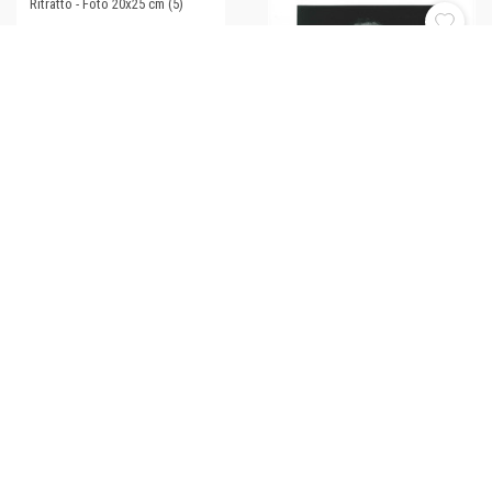
Ritratto - Foto 20x25 cm (5)
€20,00
1990 ca FININVEST
Vicepresidente Gianni LETTA -
Ritratto - Foto 20x25 cm (2)
€20,00