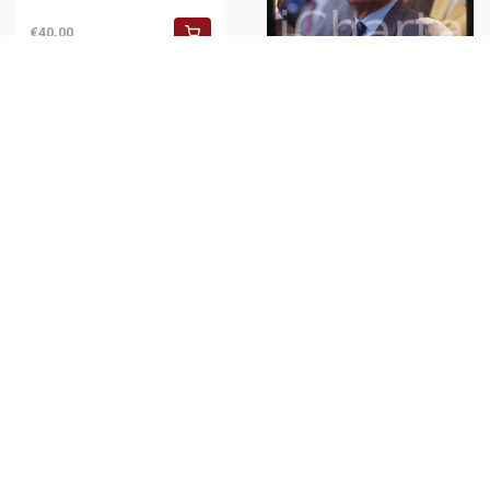
€40,00
ITALIA - CALCIO Giampiero
BONIPERTI 1990 ca - 35mm
vintage slide
€30,00
Copyright 2025 ©