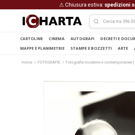
⚠ Chiusura estiva:
spedizioni s
CARTOLINE
CINEMA
AUTOGRAFI
DECRETI E DOCU
MAPPE E PLANIMETRIE
STAMPE E BOZZETTI
ARTE
Home
FOTOGRAFIE
Fotografie moderne e contemporanee (