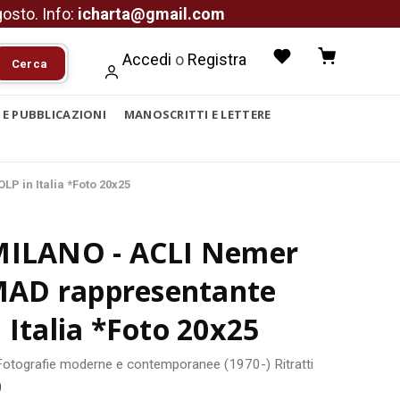
agosto. Info:
icharta@gmail.com
Accedi
o
Registra
Cerca
I E PUBBLICAZIONI
MANOSCRITTI E LETTERE
 in Italia *Foto 20x25
MILANO - ACLI Nemer
D rappresentante
 Italia *Foto 20x25
Fotografie moderne e contemporanee (1970-)
Ritratti
0