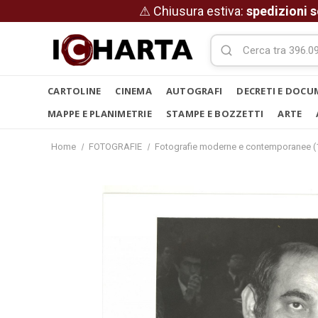
⚠ Chiusura estiva:
spedizioni s
CARTOLINE
CINEMA
AUTOGRAFI
DECRETI E DOCU
MAPPE E PLANIMETRIE
STAMPE E BOZZETTI
ARTE
Home
FOTOGRAFIE
Fotografie moderne e contemporanee (