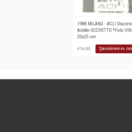
1988 MILANO - ACLI Discorso
Achille OCCHETTO *Foto VI
20x25 cm
€16,00
AGGIUNGI AL CA