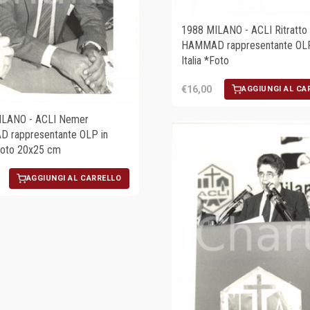
1988 MILANO - ACLI Ritratt
HAMMAD rappresentante OLP
Italia *Foto
€16,00
AGGIUNGI AL CA
ILANO - ACLI Nemer
 rappresentante OLP in
 Foto 20x25 cm
AGGIUNGI AL CARRELLO