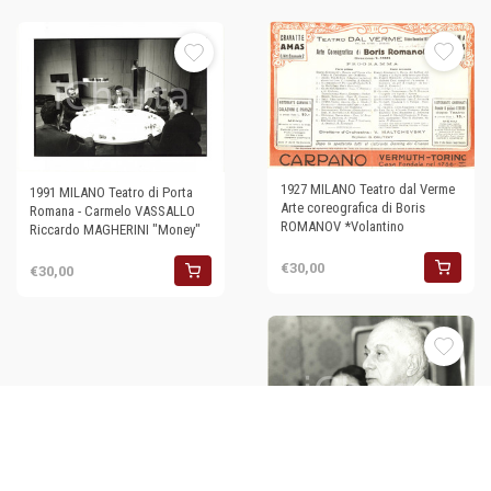
1927 MILANO Teatro dal Verme
1991 MILANO Teatro di Porta
Arte coreografica di Boris
Romana - Carmelo VASSALLO
ROMANOV *Volantino
Riccardo MAGHERINI "Money"
€30,00
€30,00
1995 ca MILANO Teatro alla