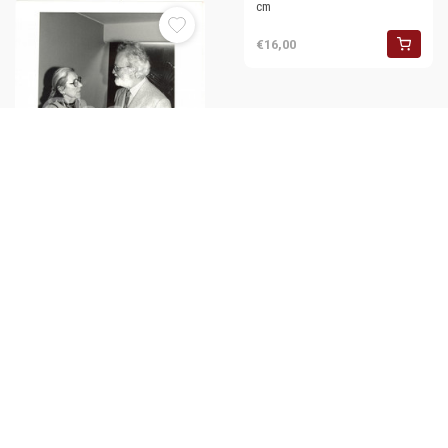
cm
€16,00
1987 MILANO Mimma
MONDADORI a colloquio con
Eugenio SCALFARI - Foto 20x25
cm
€16,00