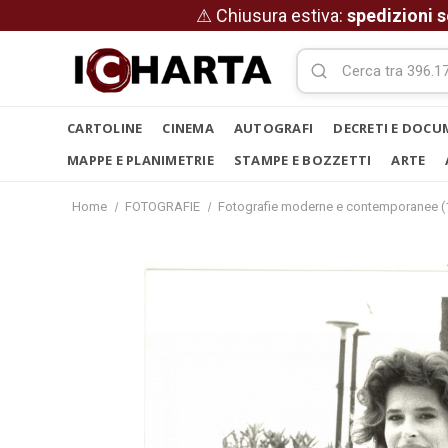
⚠ Chiusura estiva:
spedizioni s
CARTOLINE
CINEMA
AUTOGRAFI
DECRETI E DOCU
MAPPE E PLANIMETRIE
STAMPE E BOZZETTI
ARTE
Home
FOTOGRAFIE
Fotografie moderne e contemporanee (