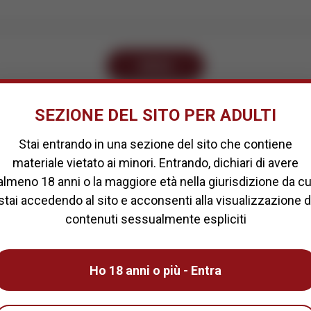
SEZIONE DEL SITO PER ADULTI
Stai entrando in una sezione del sito che contiene
PRODOTTI SIMILI
materiale vietato ai minori. Entrando, dichiari di avere
almeno 18 anni o la maggiore età nella giurisdizione da cu
stai accedendo al sito e acconsenti alla visualizzazione d
contenuti sessualmente espliciti
Ho 18 anni o più - Entra